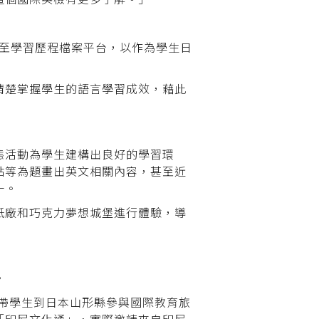
上傳至學習歷程檔案平台，以作為學生日
清楚掌握學生的語言學習成效，藉此
態活動為學生建構出良好的學習環
點等為題畫出英文相關內容，甚至近
一。
紙廠和巧克力夢想城堡進行體驗，導
。
團帶學生到日本山形縣參與國際教育旅
「印尼文化通」，實際邀請來自印尼