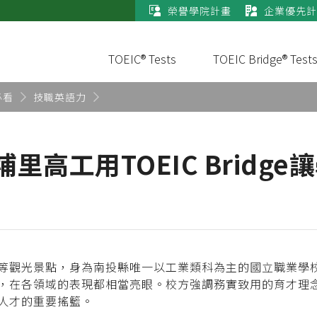
榮譽學院計畫
企業優先計
TOEIC® Tests
TOEIC Bridge® Test
必看
技職英語力
里高工用TOEIC Bridg
等觀光景點，身為南投縣唯一以工業類科為主的國立職業學
，在各領域的表現都相當亮眼。校方強調務實致用的育才理
人才的重要搖籃。