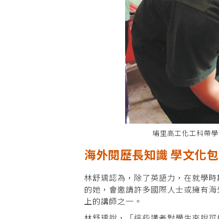
埔里高工化工科帶學
海外閱歷長知識 學文化
林舒瑀認為，除了英語力，在就學時
的她，會邀請許多國際人士或擁有海
上的講師之一。
林舒瑀說，「這些講者對學生來說可