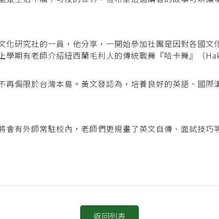
文化研究社的一員，他分享，一開始參加社團是因對各國文
上學期有老師介紹紐西蘭毛利人的傳統戰舞『哈卡舞』（Ha
不再侷限於台灣本島。黃文發認為，培養良好的英語、國際
將會有外師常駐校內，老師們更規畫了英文自傳、面試技巧
返回列表