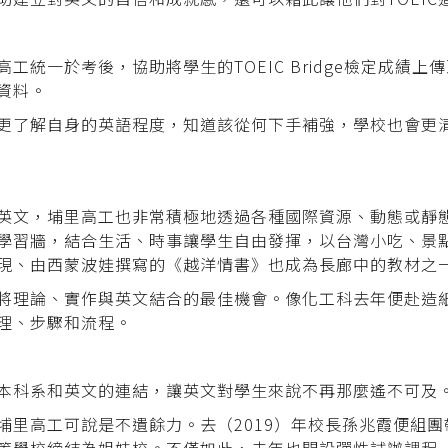
工統一於考後，協助將學生的TOEIC Bridge檢定成績
資料。
更了解自身的英語程度，知道該從何下手補強，學校也會更
英文，埔里高工也非常積極地透過各種國際資源、動態或靜
學習牆，結合生活、時事讓學生自由發揮，以台灣小吃、景
現、由西蒙波娃撰寫的《越洋情書》也成為長廊中的教材之
將理論、實作與英文結合的最佳機會。像化工科去年便赴造
理、步驟和流程。
本科系和英文的連結，讓英文對學生來說不再那麼遙不可及
埔里高工可說是不遺餘力。去（2019）年校長孫兆霞便組
等學校締結為姐妹校。不僅如此，去年也開設彈性試辦課程