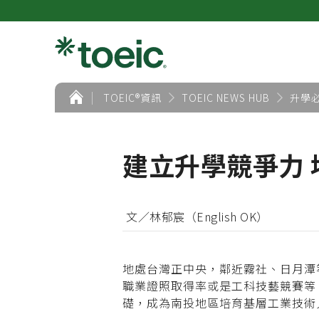
首
TOEIC®資訊
TOEIC NEWS HUB
升學
頁
建立升學競爭力 埔
文／林郁宸（English OK）
地處台灣正中央，鄰近霧社、日月潭
職業證照取得率或是工科技藝競賽等
礎，成為南投地區培育基層工業技術