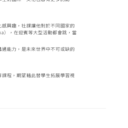
化感興趣，社課讓他對於不同國家的
ka），在迎賓等大型活動都會跳，當
溝通能力，是未來世界中不可或缺的
等課程，期望藉此替學生拓展學習視