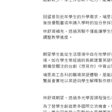
因留意到近年學生的升學需求，埔里高
後技優甄審或申請入學時的加分參採
林舒瑀補充，透過測驗不僅能讓學生
調整教學進度。
期望學生能從生活環境中自在地學好
境。如在學生常經過的長廊建置英語
期備受關注的台劇《想見你》中曾出
埔里高工各科的職場英語體驗，是能
覽員會實地以英語向學生解釋製作原
林舒瑀期望，透過多元學習課程強化
為了替學生創造更多國際交流機會，
行，更在同年與山形縣的九里學園高