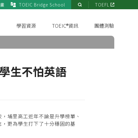
畫
TOEIC Bridge School
TOEFL
站
內
搜
s
學習資源
TOEIC®資訊
團體測驗
尋
e讓學生不怕英語
校，埔里高工近年不論是升學榜單、
念，更為學生打下了十分穩固的基