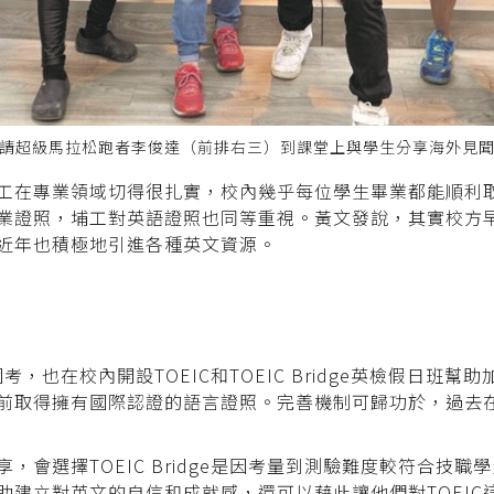
請超級馬拉松跑者李俊達（前排右三）到課堂上與學生分享海外見
工在專業領域切得很扎實，校內幾乎每位學生畢業都能順利
業證照，埔工對英語證照也同等重視。黃文發說，其實校方早
近年也積極地引進各種英文資源。
e校園考，也在校內開設TOEIC和TOEIC Bridge英檢假日
前取得擁有國際認證的語言證照。完善機制可歸功於，過去
選擇TOEIC Bridge是因考量到測驗難度較符合技職學生的
助建立對英文的自信和成就感，還可以藉此讓他們對TOEIC