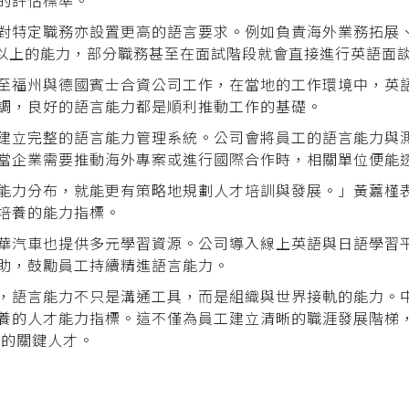
的評估標準。
對特定職務亦設置更高的語言要求。例如負責海外業務拓展
800分以上的能力，部分職務甚至在面試階段就會直接進行英語面
至福州與德國賓士合資公司工作，在當地的工作環境中，英
調，良好的語言能力都是順利推動工作的基礎。
建立完整的語言能力管理系統。公司會將員工的語言能力與
當企業需要推動海外專案或進行國際合作時，相關單位便能
能力分布，就能更有策略地規劃人才培訓與發展。」黃䕒槿
培養的能力指標。
華汽車也提供多元學習資源。公司導入線上英語與日語學習
助，鼓勵員工持續精進語言能力。
，語言能力不只是溝通工具，而是組織與世界接軌的能力。中華
養的人才能力指標。這不僅為員工建立清晰的職涯發展階梯，
軌的關鍵人才。