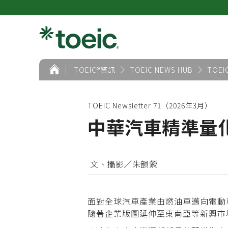
首
TOEIC®資訊
TOEIC NEWS HUB
TOEI
頁
TOEIC Newsletter 71（2026年3月）
中華汽車精準量化
文、攝影／朱韻縈
面對全球汽車產業由燃油車邁向電動
隨著企業版圖延伸至東南亞等新興市