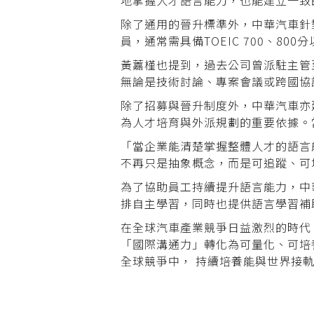
地掌握人才語言能力，也能建立一致
除了通用的晉升標準外，中華汽車針
員，通常需具備TOEIC 700、
黃䕒槿也提到，過去公司曾派駐主管
無論是技術討論、專案會議或跨國協
除了招募與晉升制度外，中華汽車亦
為人才培育與外派規劃的重要依據。
「當企業能清楚掌握整體人才的語言
不再只是抽象概念，而是可追蹤、可
為了協助員工持續提升語言能力，中
排自主學習，同時也提供語言學習補
在全球汽車產業競爭日益激烈的時代
「國際溝通力」轉化為可量化、可培
全球競爭中， 持續培養能與世界接