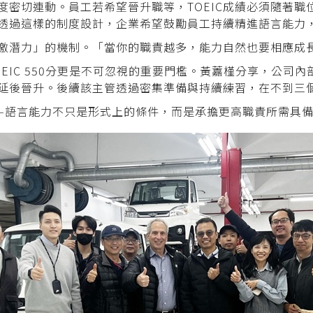
密切連動。員工若希望晉升職等，TOEIC成績必須隨著職
透過這樣的制度設計，企業希望鼓勵員工持續精進語言能力，
激潛力」的機制。「當你的職責越多，能力自然也要相應成
EIC 550分更是不可忽視的重要門檻。黃䕒槿分享，公司
延後晉升。後續該主管透過密集準備與持續練習，在不到三
—語言能力不只是形式上的條件，而是承擔更高職責所需具