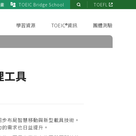
畫
TOEIC Bridge School
TOEFL
站
內
搜
s
學習資源
TOEIC®資訊
團體測驗
尋
理工具
同步布局智慧移動與新型載具技術。
力的需求也日益提升。